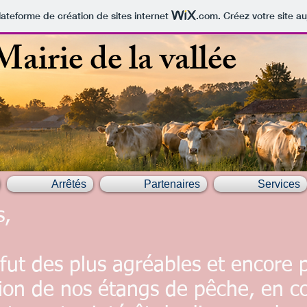
lateforme de création de sites internet
.com
. Créez votre site au
Mairie de la vallée
Arrêtés
Partenaires
Services
s,
t des plus agréables et encore p
tion de nos étangs de pêche, en c