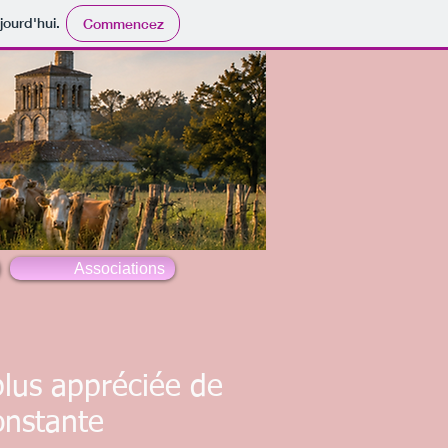
jourd'hui.
Commencez
Associations
lus appréciée de
onstante