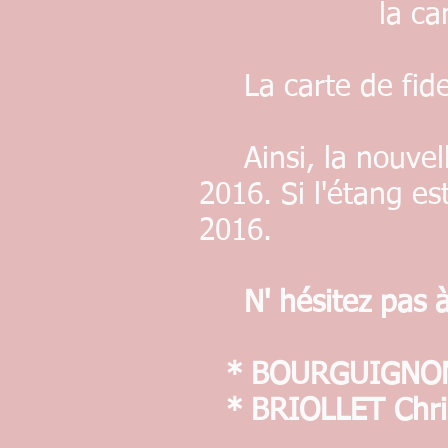
la canne : 10
La carte de fidel
Ainsi, la nouvell
2016. Si l'étang es
2016.
N' hésitez pas 
* BOURGUIGNON G
* BRIOLLET Chris