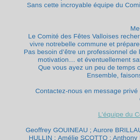
Sans cette incroyable équipe du Comit
Mer
Le Comité des Fêtes Valloises reche
vivre notre
belle commune et préparer
Pas besoin d’être un professionnel de 
motivation… et éventuellement savo
Que vous ayez un peu de temps ou
Ensemble, faisons
Contactez-nous en message privé o
L’équipe du C
Geoffrey GOUINEAU ; Aurore BRILLA
HULLIN ;
Amélie SCOTTO ; Anthony 