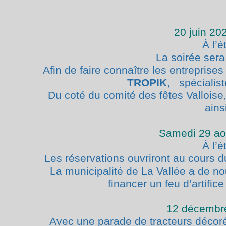
20 juin 20
À l’é
La soirée ser
Afin de faire connaître les entreprise
TROPIK
,
spécialis
Du coté du comité des fêtes Vallois
ains
Samedi 29 aoû
À l’é
Les réservations ouvriront au cours 
La municipalité de La Vallée a de 
financer un feu
d’artifice
12 décembr
Avec une parade de tracteurs décorés